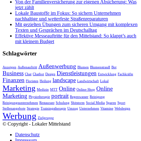
Von der Familienversicherung zur eigenen Absicherung: Was
jetzt zählt
Lokale Baustoffe im Fokus: So sichern Unternehmen
nachhaltige und wetterfeste Straßenreparaturen
Mit gezielten Übungen zum sicheren Umgang mit komplexen
Texten und Gesprächen im Deutschalltag
Effektive Messeauftritte für den Mittelstand: So klappt’s auch
mit kleinem Budget
Schlagwörter
Außenwerbung
Anzeigen
Außenauftritt
Blumen
Blumenstrauß
Bot
Business
Dienstleistungen
Chat
Chatbot
Design
Entwicklung
Fachkräfte
Finanzen
landscape
Floristen
Heilung
Landwirtschaft
Lokal
Marketing
Online
Online
Medizin
MTT
Online-Shop
Marketing
portrait
Physiotherapie
Regenwasser
Reinigung
Reinigungsunternehmen
Restaurant
Schulung
Shitstorm
Social Media
Sparen
Sport
Stellenangebote
Strategie
Trainingstherapie
Umzug
Unternehmen
Vitamine
Webdesign
Werbung
Zielgruppe
© Copyright - Lokaler Mittelstand
Datenschutz
Impressum