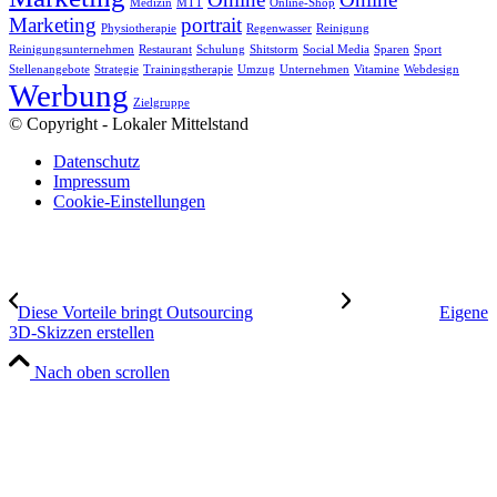
Medizin
MTT
Online-Shop
Marketing
portrait
Physiotherapie
Regenwasser
Reinigung
Reinigungsunternehmen
Restaurant
Schulung
Shitstorm
Social Media
Sparen
Sport
Stellenangebote
Strategie
Trainingstherapie
Umzug
Unternehmen
Vitamine
Webdesign
Werbung
Zielgruppe
© Copyright - Lokaler Mittelstand
Datenschutz
Impressum
Cookie-Einstellungen
Diese Vorteile bringt Outsourcing
Eigene
3D-Skizzen erstellen
Nach oben scrollen