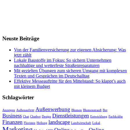
Neuste Beiträge
Von der Familienversicherung zur eigenen Absicherung: Was
jetzt zählt
Lokale Baustoffe im Fokus: So sichern Unternehmen
nachhaltige und wetterfeste Straßenreparaturen
Mit gezielten Übungen zum sicheren Umgang mit komplexen
Texten und Gesprächen im Deutschalltag
Effektive Messeauftritte für den Mittelstand: So klappt’s auch
mit kleinem Budget
Schlagwörter
Außenwerbung
Anzeigen
Außenauftritt
Blumen
Blumenstrauß
Bot
Business
Dienstleistungen
Chat
Chatbot
Design
Entwicklung
Fachkräfte
Finanzen
landscape
Floristen
Heilung
Landwirtschaft
Lokal
Marketing
Online
Online