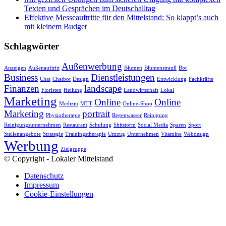
Texten und Gesprächen im Deutschalltag
Effektive Messeauftritte für den Mittelstand: So klappt’s auch
mit kleinem Budget
Schlagwörter
Außenwerbung
Anzeigen
Außenauftritt
Blumen
Blumenstrauß
Bot
Business
Dienstleistungen
Chat
Chatbot
Design
Entwicklung
Fachkräfte
Finanzen
landscape
Floristen
Heilung
Landwirtschaft
Lokal
Marketing
Online
Online
Medizin
MTT
Online-Shop
Marketing
portrait
Physiotherapie
Regenwasser
Reinigung
Reinigungsunternehmen
Restaurant
Schulung
Shitstorm
Social Media
Sparen
Sport
Stellenangebote
Strategie
Trainingstherapie
Umzug
Unternehmen
Vitamine
Webdesign
Werbung
Zielgruppe
© Copyright - Lokaler Mittelstand
Datenschutz
Impressum
Cookie-Einstellungen