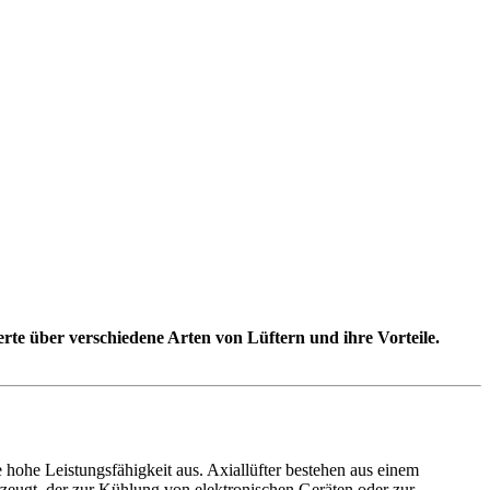
werte über verschiedene Arten von Lüftern und ihre Vorteile.
 hohe Leistungsfähigkeit aus. Axiallüfter bestehen aus einem
rzeugt, der zur Kühlung von elektronischen Geräten oder zur