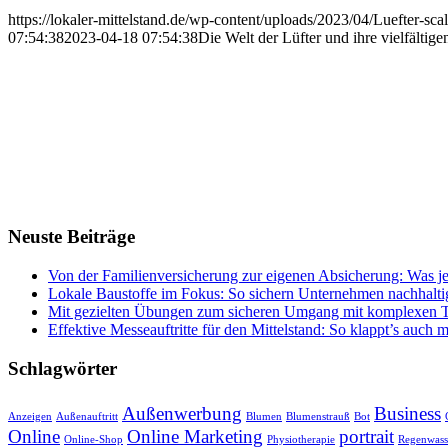
https://lokaler-mittelstand.de/wp-content/uploads/2023/04/Luefter-sca
07:54:38
2023-04-18 07:54:38
Die Welt der Lüfter und ihre vielfältige
Neuste Beiträge
Von der Familienversicherung zur eigenen Absicherung: Was jet
Lokale Baustoffe im Fokus: So sichern Unternehmen nachhaltig
Mit gezielten Übungen zum sicheren Umgang mit komplexen T
Effektive Messeauftritte für den Mittelstand: So klappt’s auch 
Schlagwörter
Außenwerbung
Business
Anzeigen
Außenauftritt
Blumen
Blumenstrauß
Bot
Online
Online Marketing
portrait
Online-Shop
Physiotherapie
Regenwass