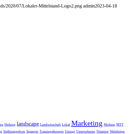
loads/2020/07/Lokaler-Mittelstand-Logo2.png
admin
2023-04-18
Marketing
landscape
ten
Heilung
Landwirtschaft
Lokal
Medizin
MTT
rt
Stellenangebote
Strategie
Trainingstherapie
Umzug
Unternehmen
Vitamine
Webdesign