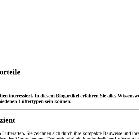
orteile
hen interessiert. In diesem Blogartikel erfahren Sie alles Wissens
schiedenen Lüftertypen sein können!
zient
 Lüfterarten. Sie zeichnen sich durch ihre kompakte Bauweise und ihre
chse des Motors bewegt. Dadurch wird ein kontinuierlicher Luftstrom e