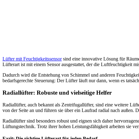
Lüfter mit Feuchtigkeitssensor
sind eine innovative Lösung für Räume
Lüfterart ist mit einem Sensor ausgestattet, der die Luftfeuchtigkeit m
Dadurch wird die Entstehung von Schimmel und anderen Feuchtigkeits
bedarfsgerechte Steuerung: Der Lüfter läuft nur dann, wenn es tatsäc
Radiallüfter: Robuste und vielseitige Helfer
Radiallüfter, auch bekannt als Zentrifugallüfter, sind eine weitere L
von der Seite an und führen sie über ein Laufrad radial nach außen.
Radiallüfter sind besonders robust und eignen sich daher hervorrage
Lüftungstechnik. Trotz ihrer hohen Leistungsfähigkeit arbeiten sie ve
Fazit: Die richtige Lüfterart für jeden Bedarf