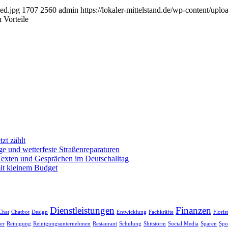
led.jpg
1707
2560
admin
https://lokaler-mittelstand.de/wp-content/up
n Vorteile
zt zählt
e und wetterfeste Straßenreparaturen
exten und Gesprächen im Deutschalltag
mit kleinem Budget
Dienstleistungen
Finanzen
Chat
Chatbot
Design
Entwicklung
Fachkräfte
Floris
er
Reinigung
Reinigungsunternehmen
Restaurant
Schulung
Shitstorm
Social Media
Sparen
Spo