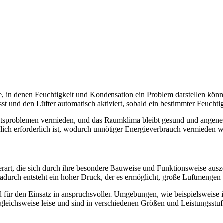
, in denen Feuchtigkeit und Kondensation ein Problem darstellen kö
isst und den Lüfter automatisch aktiviert, sobald ein bestimmter Feuchti
problemen vermieden, und das Raumklima bleibt gesund und angenehm. 
hlich erforderlich ist, wodurch unnötiger Energieverbrauch vermieden w
üfterart, die sich durch ihre besondere Bauweise und Funktionsweise aus
 Dadurch entsteht ein hoher Druck, der es ermöglicht, große Luftmenge
nd für den Einsatz in anspruchsvollen Umgebungen, wie beispielsweise 
rgleichsweise leise und sind in verschiedenen Größen und Leistungsstufe