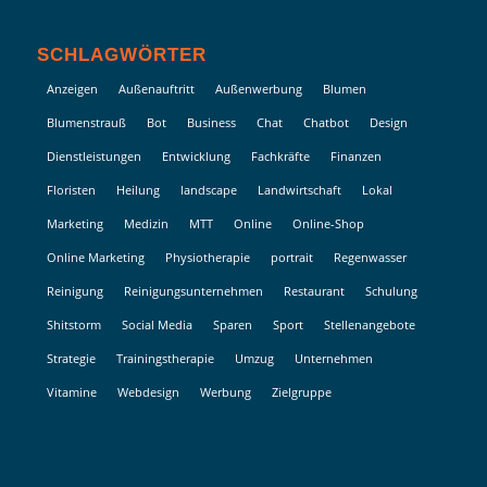
SCHLAGWÖRTER
Anzeigen
Außenauftritt
Außenwerbung
Blumen
Blumenstrauß
Bot
Business
Chat
Chatbot
Design
Dienstleistungen
Entwicklung
Fachkräfte
Finanzen
Floristen
Heilung
landscape
Landwirtschaft
Lokal
Marketing
Medizin
MTT
Online
Online-Shop
Online Marketing
Physiotherapie
portrait
Regenwasser
Reinigung
Reinigungsunternehmen
Restaurant
Schulung
Shitstorm
Social Media
Sparen
Sport
Stellenangebote
Strategie
Trainingstherapie
Umzug
Unternehmen
Vitamine
Webdesign
Werbung
Zielgruppe