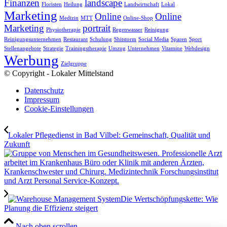
Finanzen
landscape
Floristen
Heilung
Landwirtschaft
Lokal
Marketing
Online
Online
Medizin
MTT
Online-Shop
Marketing
portrait
Physiotherapie
Regenwasser
Reinigung
Reinigungsunternehmen
Restaurant
Schulung
Shitstorm
Social Media
Sparen
Sport
Stellenangebote
Strategie
Trainingstherapie
Umzug
Unternehmen
Vitamine
Webdesign
Werbung
Zielgruppe
© Copyright - Lokaler Mittelstand
Datenschutz
Impressum
Cookie-Einstellungen
Lokaler Pflegedienst in Bad Vilbel: Gemeinschaft, Qualität und
Zukunft
Die Wertschöpfungskette: Wie
Planung die Effizienz steigert
Nach oben scrollen