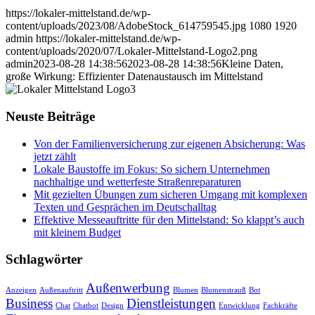
https://lokaler-mittelstand.de/wp-
content/uploads/2023/08/AdobeStock_614759545.jpg
1080
1920
admin
https://lokaler-mittelstand.de/wp-
content/uploads/2020/07/Lokaler-Mittelstand-Logo2.png
admin
2023-08-28 14:38:56
2023-08-28 14:38:56
Kleine Daten,
große Wirkung: Effizienter Datenaustausch im Mittelstand
Neuste Beiträge
Von der Familienversicherung zur eigenen Absicherung: Was
jetzt zählt
Lokale Baustoffe im Fokus: So sichern Unternehmen
nachhaltige und wetterfeste Straßenreparaturen
Mit gezielten Übungen zum sicheren Umgang mit komplexen
Texten und Gesprächen im Deutschalltag
Effektive Messeauftritte für den Mittelstand: So klappt’s auch
mit kleinem Budget
Schlagwörter
Außenwerbung
Anzeigen
Außenauftritt
Blumen
Blumenstrauß
Bot
Business
Dienstleistungen
Chat
Chatbot
Design
Entwicklung
Fachkräfte