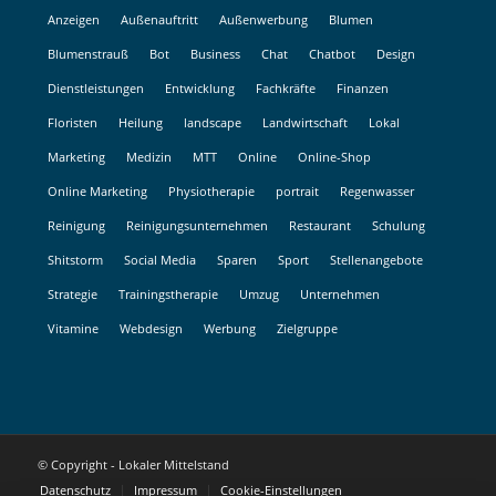
Anzeigen
Außenauftritt
Außenwerbung
Blumen
Blumenstrauß
Bot
Business
Chat
Chatbot
Design
Dienstleistungen
Entwicklung
Fachkräfte
Finanzen
Floristen
Heilung
landscape
Landwirtschaft
Lokal
Marketing
Medizin
MTT
Online
Online-Shop
Online Marketing
Physiotherapie
portrait
Regenwasser
Reinigung
Reinigungsunternehmen
Restaurant
Schulung
Shitstorm
Social Media
Sparen
Sport
Stellenangebote
Strategie
Trainingstherapie
Umzug
Unternehmen
Vitamine
Webdesign
Werbung
Zielgruppe
© Copyright - Lokaler Mittelstand
Datenschutz
Impressum
Cookie-Einstellungen