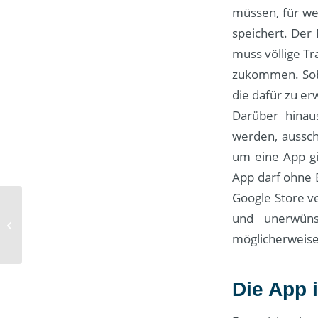
müssen, für we
speichert. Der
muss völlige T
zukommen. Soba
die dafür zu er
Darüber hinau
werden, aussc
um eine App gi
App darf ohne E
Google Store v
und unerwüns
Die Vorteile eines
lokalen Floristen
möglicherweise
Die App 