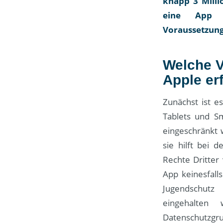
knapp 3 Mill
eine App g
Voraussetzung
Welche V
Apple er
Zunächst ist e
Tablets und S
eingeschränkt
sie hilft bei 
Rechte Dritter
App keinesfall
Jugendschutz
eingehalte
Datenschutzgr