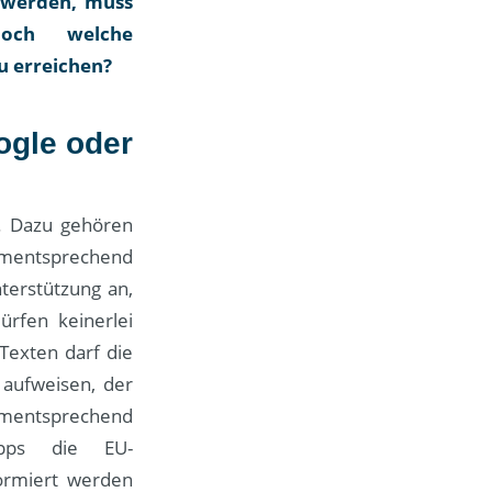
 werden, muss
Doch welche
u erreichen?
ogle oder
t. Dazu gehören
ementsprechend
terstützung an,
ürfen keinerlei
Texten darf die
 aufweisen, der
mentsprechend
pps die EU-
ormiert werden