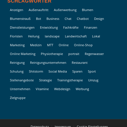
SCHLAGWÖRTER
Anzeigen
Außenauftritt
Außenwerbung
Blumen
Blumenstrauß
Bot
Business
Chat
Chatbot
Design
Dienstleistungen
Entwicklung
Fachkräfte
Finanzen
Floristen
Heilung
landscape
Landwirtschaft
Lokal
Marketing
Medizin
MTT
Online
Online-Shop
Online Marketing
Physiotherapie
portrait
Regenwasser
Reinigung
Reinigungsunternehmen
Restaurant
Schulung
Shitstorm
Social Media
Sparen
Sport
Stellenangebote
Strategie
Trainingstherapie
Umzug
Unternehmen
Vitamine
Webdesign
Werbung
Zielgruppe
Datenschutz
Impressum
Cookie-Einstellungen