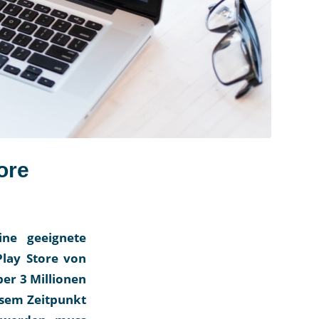
ore
ine geeignete
Play Store von
er 3 Millionen
esem Zeitpunkt