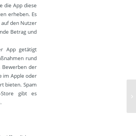
e die App diese
ten erheben. Es
 auf den Nutzer
ende Betrag und
r App getätigt
maßnahmen rund
as Bewerben der
ie im Apple oder
rt bieten. Spam
Store gibt es
.