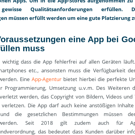
ionen Apps. Um in die App-Stores aufgenommen zu
ewisse Qualitätsanforderungen erfüllen. 
en müssen erfüllt werden um eine gute Platzierung z
oraussetzungen eine App bei Go
füllen muss
s wichtig dass die App fehlerfrei auf allen Geräten läuf
martphones etc., ansonsten muss die Verfügbarkeit d
 werden. Eine
App-Agentur
bietet hierbei die perfekte Un
der Programmierung, Umsetzung u.v.m. Des Weiteren d
 verletzt werden, das Copyright von Bildern, Videos und 
s verletzen. Die App darf auch keine anstößigen Inhalte
 und die gesetzlichen Bestimmungen müssen de
n werden. Seit 2018 gilt zudem auch für A
undverordnung, das bedeutet dass Kunden darüber inf