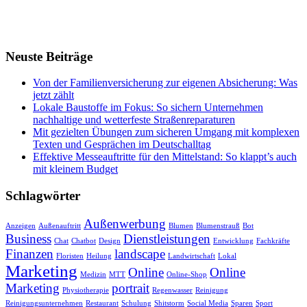
Neuste Beiträge
Von der Familienversicherung zur eigenen Absicherung: Was
jetzt zählt
Lokale Baustoffe im Fokus: So sichern Unternehmen
nachhaltige und wetterfeste Straßenreparaturen
Mit gezielten Übungen zum sicheren Umgang mit komplexen
Texten und Gesprächen im Deutschalltag
Effektive Messeauftritte für den Mittelstand: So klappt’s auch
mit kleinem Budget
Schlagwörter
Außenwerbung
Anzeigen
Außenauftritt
Blumen
Blumenstrauß
Bot
Business
Dienstleistungen
Chat
Chatbot
Design
Entwicklung
Fachkräfte
Finanzen
landscape
Floristen
Heilung
Landwirtschaft
Lokal
Marketing
Online
Online
Medizin
MTT
Online-Shop
Marketing
portrait
Physiotherapie
Regenwasser
Reinigung
Reinigungsunternehmen
Restaurant
Schulung
Shitstorm
Social Media
Sparen
Sport