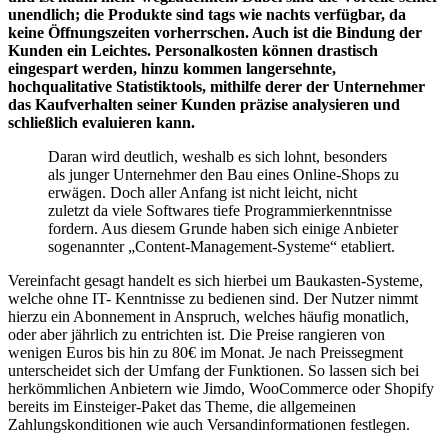
unendlich; die Produkte sind tags wie nachts verfügbar, da
keine Öffnungszeiten vorherrschen. Auch ist die Bindung der
Kunden ein Leichtes. Personalkosten können drastisch
eingespart werden, hinzu kommen langersehnte,
hochqualitative Statistiktools, mithilfe derer der Unternehmer
das Kaufverhalten seiner Kunden präzise analysieren und
schließlich evaluieren kann.
Daran wird deutlich, weshalb es sich lohnt, besonders
als junger Unternehmer den Bau eines Online-Shops zu
erwägen. Doch aller Anfang ist nicht leicht, nicht
zuletzt da viele Softwares tiefe Programmierkenntnisse
fordern. Aus diesem Grunde haben sich einige Anbieter
sogenannter „Content-Management-Systeme“ etabliert.
Vereinfacht gesagt handelt es sich hierbei um Baukasten-Systeme,
welche ohne IT- Kenntnisse zu bedienen sind. Der Nutzer nimmt
hierzu ein Abonnement in Anspruch, welches häufig monatlich,
oder aber jährlich zu entrichten ist. Die Preise rangieren von
wenigen Euros bis hin zu 80€ im Monat. Je nach Preissegment
unterscheidet sich der Umfang der Funktionen. So lassen sich bei
herkömmlichen Anbietern wie Jimdo, WooCommerce oder Shopify
bereits im Einsteiger-Paket das Theme, die allgemeinen
Zahlungskonditionen wie auch Versandinformationen festlegen.