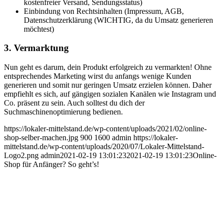
kostenfreier Versand, Sendungsstatus)
Einbindung von Rechtsinhalten (Impressum, AGB,
Datenschutzerklärung (WICHTIG, da du Umsatz generieren
möchtest)
3. Vermarktung
Nun geht es darum, dein Produkt erfolgreich zu vermarkten! Ohne
entsprechendes Marketing wirst du anfangs wenige Kunden
generieren und somit nur geringen Umsatz erzielen können. Daher
empfiehlt es sich, auf gängigen sozialen Kanälen wie Instagram und
Co. präsent zu sein. Auch solltest du dich der
Suchmaschinenoptimierung bedienen.
https://lokaler-mittelstand.de/wp-content/uploads/2021/02/online-
shop-selber-machen.jpg
900
1600
admin
https://lokaler-
mittelstand.de/wp-content/uploads/2020/07/Lokaler-Mittelstand-
Logo2.png
admin
2021-02-19 13:01:23
2021-02-19 13:01:23
Online-
Shop für Anfänger? So geht’s!