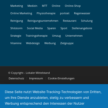
Marketing
Medizin
MTT
Online
Online-Shop
Online Marketing
Physiotherapie
portrait
Regenwasser
Reinigung
Reinigungsunternehmen
Restaurant
Schulung
Shitstorm
Social Media
Sparen
Sport
Stellenangebote
Strategie
Trainingstherapie
Umzug
Unternehmen
Vitamine
Webdesign
Werbung
Zielgruppe
© Copyright - Lokaler Mittelstand
Datenschutz
Impressum
Cookie-Einstellungen
Diese Seite nutzt Website-Tracking-Technologien von Dritten,
um ihre Dienste anzubieten, stetig zu verbessern und
Werbung entsprechend den Interessen der Nutzer