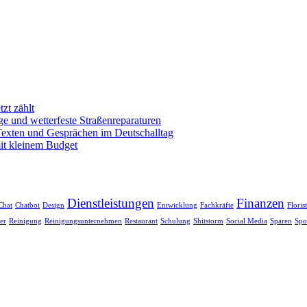
zt zählt
e und wetterfeste Straßenreparaturen
exten und Gesprächen im Deutschalltag
mit kleinem Budget
Dienstleistungen
Finanzen
Chat
Chatbot
Design
Entwicklung
Fachkräfte
Floris
er
Reinigung
Reinigungsunternehmen
Restaurant
Schulung
Shitstorm
Social Media
Sparen
Spo