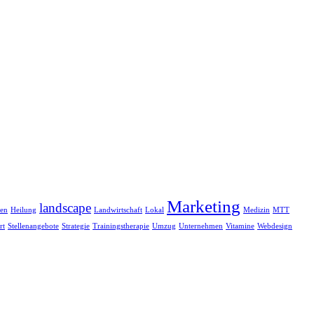
Marketing
landscape
ten
Heilung
Landwirtschaft
Lokal
Medizin
MTT
rt
Stellenangebote
Strategie
Trainingstherapie
Umzug
Unternehmen
Vitamine
Webdesign