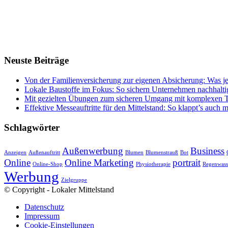
Neuste Beiträge
Von der Familienversicherung zur eigenen Absicherung: Was jet
Lokale Baustoffe im Fokus: So sichern Unternehmen nachhaltig
Mit gezielten Übungen zum sicheren Umgang mit komplexen T
Effektive Messeauftritte für den Mittelstand: So klappt’s auch 
Schlagwörter
Außenwerbung
Business
Anzeigen
Außenauftritt
Blumen
Blumenstrauß
Bot
Online
Online Marketing
portrait
Online-Shop
Physiotherapie
Regenwass
Werbung
Zielgruppe
© Copyright - Lokaler Mittelstand
Datenschutz
Impressum
Cookie-Einstellungen