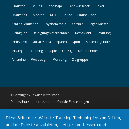
Floristen
Heilung
landscape
Landwirtschaft
Lokal
Marketing
Medizin
MTT
Online
Online-Shop
Online Marketing
Physiotherapie
portrait
Regenwasser
Reinigung
Reinigungsunternehmen
Restaurant
Schulung
Shitstorm
Social Media
Sparen
Sport
Stellenangebote
Strategie
Trainingstherapie
Umzug
Unternehmen
Vitamine
Webdesign
Werbung
Zielgruppe
© Copyright - Lokaler Mittelstand
Datenschutz
Impressum
Cookie-Einstellungen
Diese Seite nutzt Website-Tracking-Technologien von Dritten,
um ihre Dienste anzubieten, stetig zu verbessern und