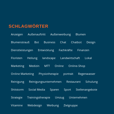
SCHLAGWÖRTER
Anzeigen
Außenauftritt
Außenwerbung
Blumen
Blumenstrauß
Bot
Business
Chat
Chatbot
Design
Dienstleistungen
Entwicklung
Fachkräfte
Finanzen
Floristen
Heilung
landscape
Landwirtschaft
Lokal
Marketing
Medizin
MTT
Online
Online-Shop
Online Marketing
Physiotherapie
portrait
Regenwasser
Reinigung
Reinigungsunternehmen
Restaurant
Schulung
Shitstorm
Social Media
Sparen
Sport
Stellenangebote
Strategie
Trainingstherapie
Umzug
Unternehmen
Vitamine
Webdesign
Werbung
Zielgruppe