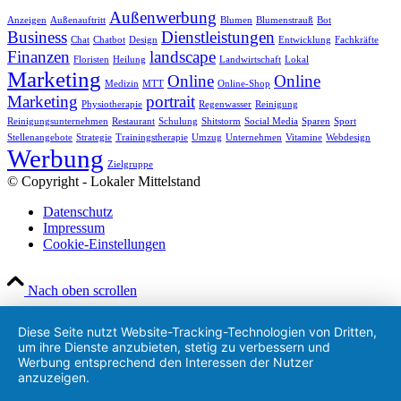
Außenwerbung
Anzeigen
Außenauftritt
Blumen
Blumenstrauß
Bot
Business
Dienstleistungen
Chat
Chatbot
Design
Entwicklung
Fachkräfte
Finanzen
landscape
Floristen
Heilung
Landwirtschaft
Lokal
Marketing
Online
Online
Medizin
MTT
Online-Shop
Marketing
portrait
Physiotherapie
Regenwasser
Reinigung
Reinigungsunternehmen
Restaurant
Schulung
Shitstorm
Social Media
Sparen
Sport
Stellenangebote
Strategie
Trainingstherapie
Umzug
Unternehmen
Vitamine
Webdesign
Werbung
Zielgruppe
© Copyright - Lokaler Mittelstand
Datenschutz
Impressum
Cookie-Einstellungen
Nach oben scrollen
Diese Seite nutzt Website-Tracking-Technologien von Dritten,
um ihre Dienste anzubieten, stetig zu verbessern und
Werbung entsprechend den Interessen der Nutzer
anzuzeigen.