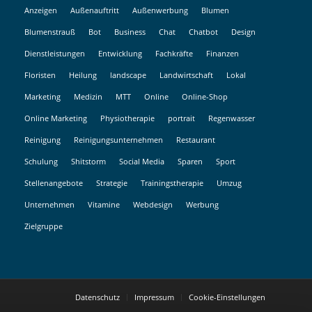
Anzeigen
Außenauftritt
Außenwerbung
Blumen
Blumenstrauß
Bot
Business
Chat
Chatbot
Design
Dienstleistungen
Entwicklung
Fachkräfte
Finanzen
Floristen
Heilung
landscape
Landwirtschaft
Lokal
Marketing
Medizin
MTT
Online
Online-Shop
Online Marketing
Physiotherapie
portrait
Regenwasser
Reinigung
Reinigungsunternehmen
Restaurant
Schulung
Shitstorm
Social Media
Sparen
Sport
Stellenangebote
Strategie
Trainingstherapie
Umzug
Unternehmen
Vitamine
Webdesign
Werbung
Zielgruppe
Datenschutz
Impressum
Cookie-Einstellungen