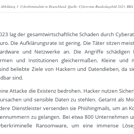
Abbildung 1: Cyberkriminalität in Deutschland, Quelle: Cybercrime Bundeslagebild 2023, BKA
2023 lag der gesamtwirtschaftliche Schaden durch Cyberat
uro. Die Aufklärungsrate ist gering. Die Täter sitzen mei
ardware und Netzwerke an. Die Angriffe schädigen P
irmen und Institutionen gleichermaßen. Kleine und m
nd beliebte Ziele von Hackern und Datendieben, da s
dbar sind.
eine Attacke die Existenz bedrohen. Hacker nutzen Sicher
ursachen und sensible Daten zu stehlen. Getarnt als Mob
ere Dienstleister versenden sie Phishingmails, um an 
tennummern zu gelangen. Bei etwa 800 Unternehmen un
n Cyberkriminelle Ransomware, um eine immense Lös