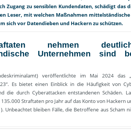
ich Zugang zu sensiblen Kundendaten, schädigt das di
hren Leser, mit welchen Maßnahmen mittelständisch
um sich vor Datendieben und Hackern zu schützen.
traftaten nehmen deutl
tändische Unternehmen sind b
eskriminalamt) veröffentlichte im Mai 2024 das „
3“. Es bietet einen Einblick in die Häufigkeit von Cyb
nd die durch Cyberattacken entstandenen Schäden. La
 135.000 Straftaten pro Jahr auf das Konto von Hackern 
1). Unbeachtet bleiben Fälle, die Betroffene aus Scham n