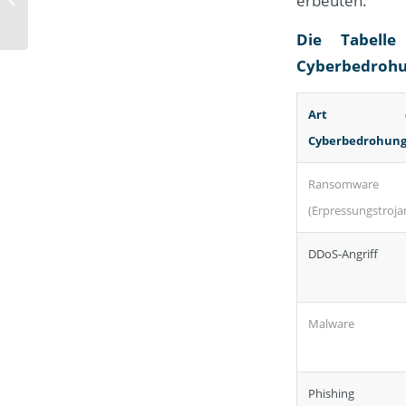
erbeuten.
auf Kunden und
Geschäftspart...
Die Tabelle
Cyberbedrohu
Art d
Cyberbedrohun
Ransomware
(Erpressungstroja
DDoS-Angriff
Malware
Phishing