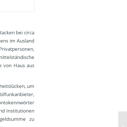
tacken bei circa
stens im Ausland
rivatpersonen,
ittelständische
ie von Haus aus
heitslücken, um
ilfunkanbieter,
Kontokennwörter
d Institutionen
egeldsumme zu