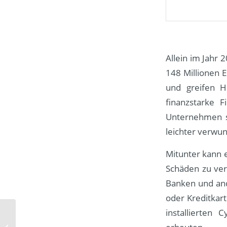
Allein im Jahr 
148 Millionen E
und greifen H
finanzstarke F
Unternehmen si
leichter verwun
Mitunter kann 
Schäden zu ver
Banken und and
oder Kreditkar
installierte
Welchen Einfluss hat
die äußere Erscheinung