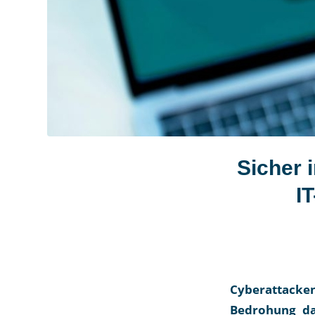
Sicher 
I
Cyberattacke
Bedrohung da