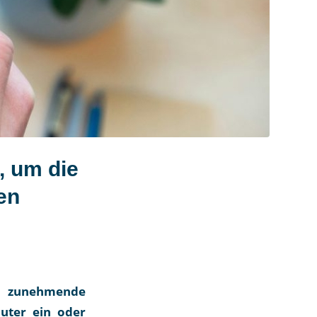
, um die
en
ne zunehmende
uter ein oder