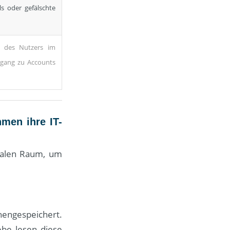
ls oder gefälschte
n des Nutzers im
ugang zu Accounts
men ihre IT-
italen Raum, um
hengespeichert.
ebe lesen diese