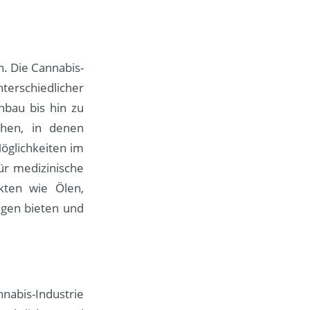
. Die Cannabis-
terschiedlicher
nbau bis hin zu
chen, in denen
öglichkeiten im
ür medizinische
kten wie Ölen,
ngen bieten und
nnabis-Industrie