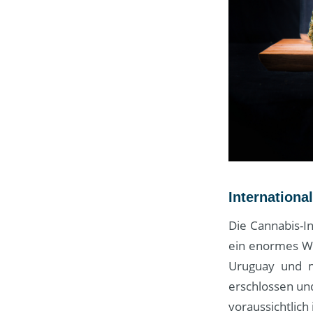
Internation
Die Cannabis-In
ein enormes Wa
Uruguay und m
erschlossen und
voraussichtlic