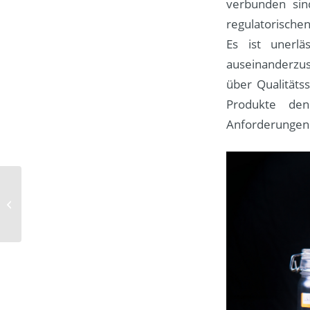
verbunden sin
regulatorischen
Es ist unerlä
auseinanderzus
über Qualitäts
Produkte de
Anforderungen
Fahrzeugsicherheit im
Fokus: Die Experten für
Mobilität