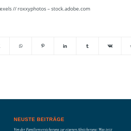
Pexels // roxxyphotos – stock.adobe.com
NEUSTE BEITRÄGE
Von der Familienversicherung zur eigenen Absicherung: Was jetzt