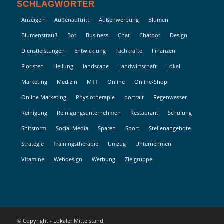
SCHLAGWÖRTER
Anzeigen
Außenauftritt
Außenwerbung
Blumen
Blumenstrauß
Bot
Business
Chat
Chatbot
Design
Dienstleistungen
Entwicklung
Fachkräfte
Finanzen
Floristen
Heilung
landscape
Landwirtschaft
Lokal
Marketing
Medizin
MTT
Online
Online-Shop
Online Marketing
Physiotherapie
portrait
Regenwasser
Reinigung
Reinigungsunternehmen
Restaurant
Schulung
Shitstorm
Social Media
Sparen
Sport
Stellenangebote
Strategie
Trainingstherapie
Umzug
Unternehmen
Vitamine
Webdesign
Werbung
Zielgruppe
© Copyright - Lokaler Mittelstand