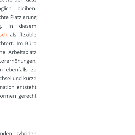
lich bleiben.
hte Platzierung
ng. In diesem
sch
als flexible
chtert. Im Büro
he Arbeitsplatz
orerhöhungen,
n ebenfalls zu
chsel und kurze
nation entsteht
formen gerecht
enden hybriden