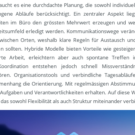
raucht es eine durchdachte Planung, die sowohl individue
ene Abläufe berücksichtigt. Ein zentraler Aspekt lieg
eiten im Büro den grössten Mehrwert erzeugen und we
eitsumfeld erledigt werden. Kommunikationswege verän
ischen Orten, weshalb klare Regeln für Austausch und
en sollten. Hybride Modelle bieten Vorteile wie gesteig
erte Arbeit, erleichtern aber auch spontane Treffen
 Koordination entstehen jedoch schnell Missverständ
tören. Organisationstools und verbindliche Tagesabläufe
enhang die Orientierung. Mit regelmässigen Abstimmun
 Aufgaben und Verantwortlichkeiten erhalten. Auf diese W
 das sowohl Flexibilität als auch Struktur miteinander verb