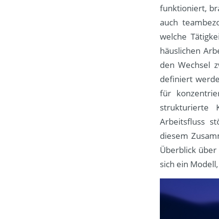
funktioniert, b
auch teambezog
welche Tätigk
häuslichen Arb
den Wechsel zw
definiert werd
für konzentri
strukturierte
Arbeitsfluss s
diesem Zusamm
Überblick über
sich ein Modell,