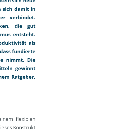
keln sich neue
 sich damit in
r verbindet.
iken, die gut
mus entsteht.
duktivität als
ass fundierte
le nimmt. Die
tteln gewinnt
inem Ratgeber,
inem flexiblen
ieses Konstrukt