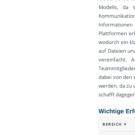
Modells, da 
Kommunikation
Informationen
Plattformen er
wodurch ein kl
auf Dateien un
vereinfacht. 
Teammitglieder
dabei von den e
werden, da zu v
schafft dagegen
Wichtige Erf
BEREICH ✦