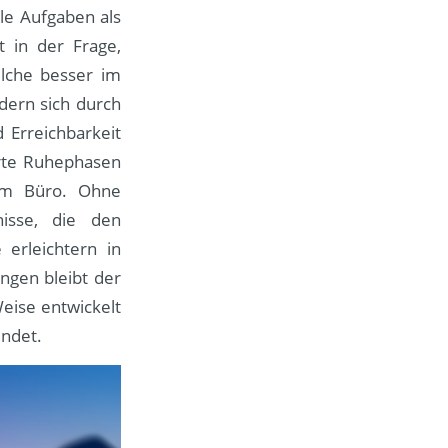
lle Aufgaben als
t in der Frage,
lche besser im
dern sich durch
 Erreichbarkeit
erte Ruhephasen
 im Büro. Ohne
nisse, die den
 erleichtern in
gen bleibt der
eise entwickelt
indet.