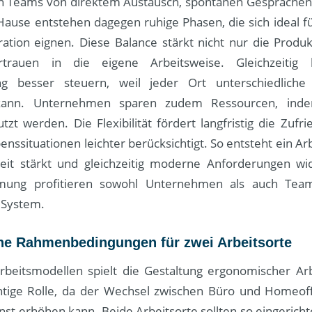
en Teams von direktem Austausch, spontanen Gesprächen 
 Hause entstehen dagegen ruhige Phasen, die sich ideal 
ation eignen. Diese Balance stärkt nicht nur die Produkt
trauen in die eigene Arbeitsweise. Gleichzeitig l
ung besser steuern, weil jeder Ort unterschiedliche
 kann. Unternehmen sparen zudem Ressourcen, inde
utzt werden. Die Flexibilität fördert langfristig die Zufri
benssituationen leichter berücksichtigt. So entsteht ein Ar
keit stärkt und gleichzeitig moderne Anforderungen wid
mmung profitieren sowohl Unternehmen als auch Tea
System.
e Rahmenbedingungen für zwei Arbeitsorte
rbeitsmodellen spielt die Gestaltung ergonomischer Arb
tige Rolle, da der Wechsel zwischen Büro und Homeoff
st erhöhen kann. Beide Arbeitsorte sollten so eingerich