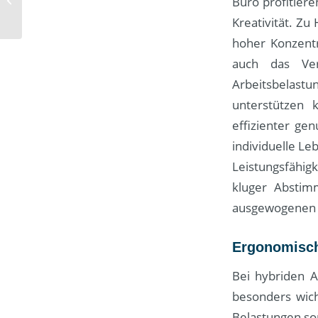
Büro profitier
Wettbewerbsvorteil
Kreativität. Zu
hoher Konzentr
auch das Ver
Arbeitsbelast
unterstützen
effizienter gen
individuelle Le
Leistungsfähig
kluger Absti
ausgewogenen 
Ergonomisch
Bei hybriden A
besonders wich
Belastungen son