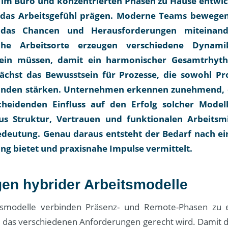
 im Büro und konzentrierten Phasen zu Hause entwic
 das Arbeitsgefühl prägen. Moderne Teams bewegen
 das Chancen und Herausforderungen miteinande
iche Arbeitsorte erzeugen verschiedene Dynam
ein müssen, damit ein harmonischer Gesamtrhyth
wächst das Bewusstsein für Prozesse, die sowohl Pro
inden stärken. Unternehmen erkennen zunehmend, d
cheidenden Einfluss auf den Erfolg solcher Model
us Struktur, Vertrauen und funktionalen Arbeitsmi
deutung. Genau daraus entsteht der Bedarf nach e
ng bietet und praxisnahe Impulse vermittelt.
en hybrider Arbeitsmodelle
tsmodelle verbinden Präsenz- und Remote-Phasen zu e
das verschiedenen Anforderungen gerecht wird. Damit d