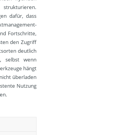
trukturieren.
en dafür, dass
ektmanagement-
d Fortschritte,
ten den Zugriff
sorten deutlich
e, selbst wenn
Werkzeuge hängt
 nicht überladen
sistente Nutzung
hen.