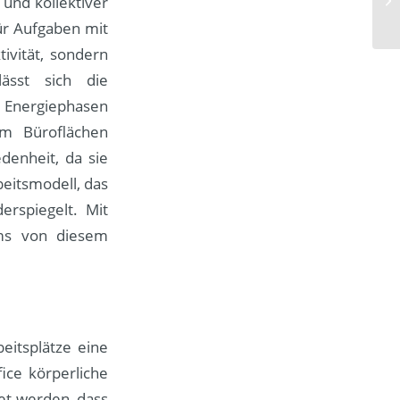
und kollektiver
für Aufgaben mit
ivität, sondern
ässt sich die
 Energiephasen
m Büroflächen
edenheit, da sie
beitsmodell, das
erspiegelt. Mit
ms von diesem
eitsplätze eine
ice körperliche
tet werden, dass