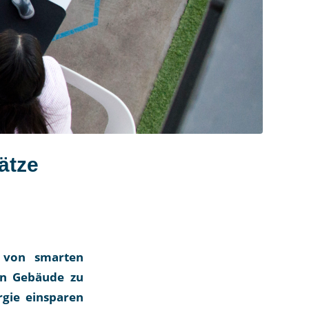
ätze
z von smarten
en Gebäude zu
rgie einsparen