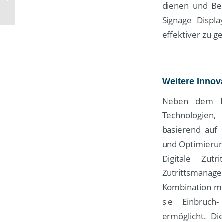
B2B-Vertrieb: Den
dienen und Bes
Antrieb steigern und...
Signage Displa
effektiver zu ge
Weitere Innova
Neben dem Dig
Technologien,
basierend auf 
und Optimierun
Digitale Zut
Zutrittsmana
Kombination mi
sie Einbruch
ermöglicht. Di