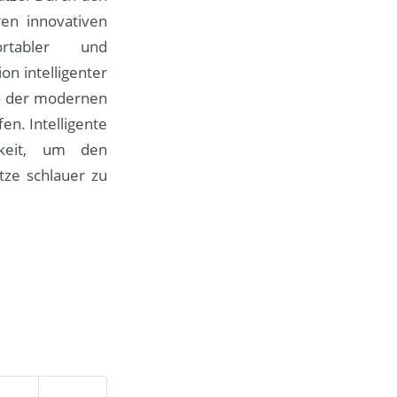
ren innovativen
ortabler und
on intelligenter
n der modernen
en. Intelligente
keit, um den
tze schlauer zu