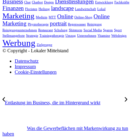
Business
Dienstleistungen
Chat
Chatbot
Design
Entwicklung
Fachkräfte
Finanzen
landscape
Floristen
Heilung
Landwirtschaft
Lokal
Marketing
Online
Online
Medizin
MTT
Online-Shop
Marketing
portrait
Physiotherapie
Regenwasser
Reinigung
Reinigungsunternehmen
Restaurant
Schulung
Shitstorm
Social Media
Sparen
Sport
Stellenangebote
Strategie
Trainingstherapie
Umzug
Unternehmen
Vitamine
Webdesign
Werbung
Zielgruppe
© Copyright - Lokaler Mittelstand
Datenschutz
Impressum
Cookie-Einstellungen
Entlastung im Business, die im Hintergrund wirkt
Was die Gewerbeflächen mit Markenwirkung zu tun
haben