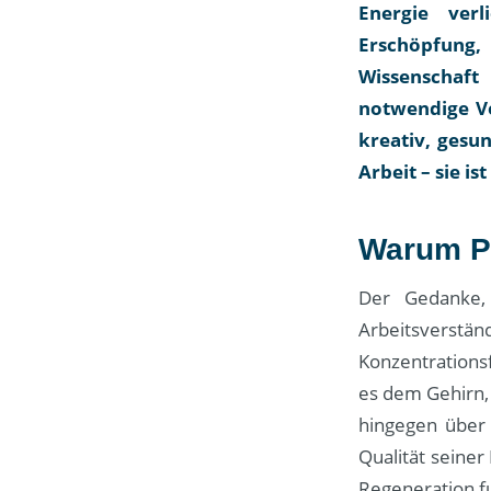
Energie ver
Erschöpfung
Wissenschaft
notwendige Vo
kreativ, gesu
Arbeit – sie i
Warum Pa
Der Gedanke,
Arbeitsverstän
Konzentrations
es dem Gehirn,
hingegen über 
Qualität seiner
Regeneration fu