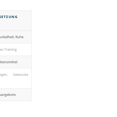
SETZUNG
unkelheit, Ruhe
es Training
ebensmittel
ngen, bewusste
ssangebote