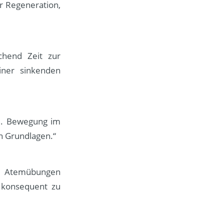
r Regeneration,
chend Zeit zur
ner sinkenden
al. Bewegung im
n Grundlagen.“
te Atemübungen
n konsequent zu