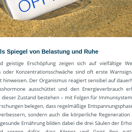
als Spiegel von Belastung und Ruhe
d geistige Erschöpfung zeigen sich auf vielfältige We
oder Konzentrationsschwäche sind oft erste Warnsigna
t hinweisen. Der Organismus reagiert sensibel auf dauerh
sshormone ausschüttet und den Energieverbrauch erh
bt dieser Zustand bestehen – mit Folgen für Immunsystem,
rschungen belegen, dass regelmäßige Entspannungsphase
erbessern, sondern auch die körperliche Regeneration f
esunde Ernährung bilden dabei die drei Säulen der Erhol
 sorgen dafür, dass Körper und Geist ihre natür