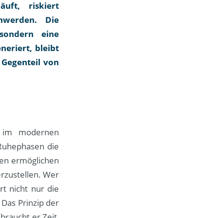
ft, riskiert
hwerden. Die
 sondern eine
eriert, bleibt
 Gegenteil von
f im modernen
 Ruhephasen die
gen ermöglichen
rzustellen. Wer
t nicht nur die
 Das Prinzip der
braucht er Zeit,