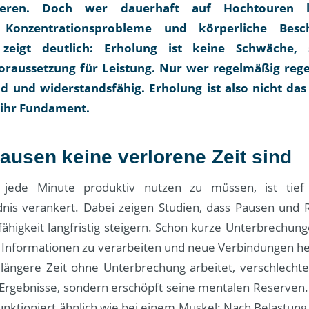
lieren. Doch wer dauerhaft auf Hochtouren läu
, Konzentrationsprobleme und körperliche Besc
 zeigt deutlich: Erholung ist keine Schwäche,
raussetzung für Leistung. Nur wer regelmäßig regen
nd und widerstandsfähig. Erholung ist also nicht das
st ihr Fundament.
usen keine verlorene Zeit sind
 jede Minute produktiv nutzen zu müssen, ist tie
dnis verankert. Dabei zeigen Studien, dass Pausen und
fähigkeit langfristig steigern. Schon kurze Unterbrechun
 Informationen zu verarbeiten und neue Verbindungen he
längere Zeit ohne Unterbrechung arbeitet, verschlechter
 Ergebnisse, sondern erschöpft seine mentalen Reserven.
nktioniert ähnlich wie bei einem Muskel: Nach Belastung 