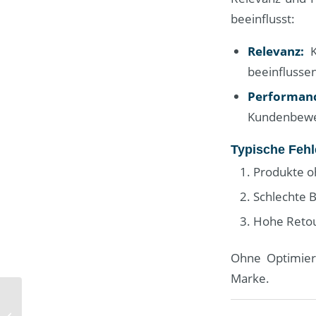
beeinflusst:
Relevanz:
K
beeinflussen
Performan
Kundenbewer
Typische Fehl
Produkte o
Schlechte B
Hohe Retou
Ohne Optimieru
Marke.
Neue Perspektiven für
landwirtschaftliche