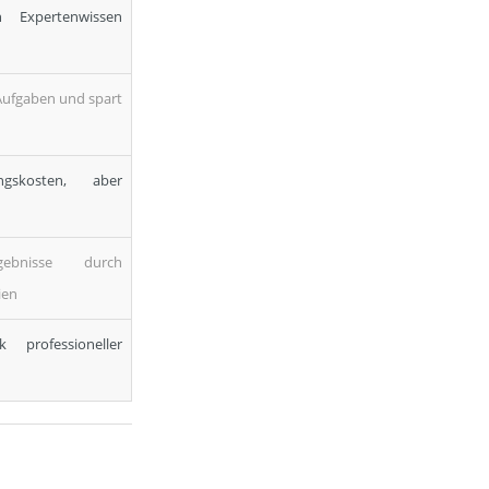
n Expertenwissen
Aufgaben und spart
gskosten, aber
gebnisse durch
ien
k professioneller