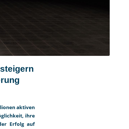
 steigern
erung
llionen aktiven
lichkeit, ihre
er Erfolg auf