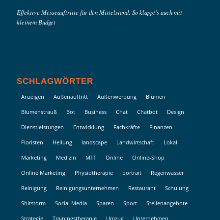
Effektive Messeauftritte für den Mittelstand: So klappt’s auch mit
kleinem Budget
SCHLAGWÖRTER
Anzeigen
Außenauftritt
Außenwerbung
Blumen
Blumenstrauß
Bot
Business
Chat
Chatbot
Design
Dienstleistungen
Entwicklung
Fachkräfte
Finanzen
Floristen
Heilung
landscape
Landwirtschaft
Lokal
Marketing
Medizin
MTT
Online
Online-Shop
Online Marketing
Physiotherapie
portrait
Regenwasser
Reinigung
Reinigungsunternehmen
Restaurant
Schulung
Shitstorm
Social Media
Sparen
Sport
Stellenangebote
Strategie
Trainingstherapie
Umzug
Unternehmen