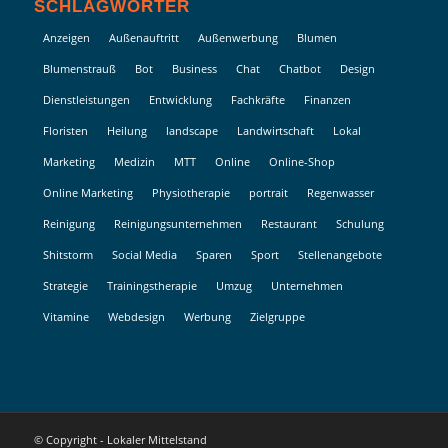
SCHLAGWÖRTER
Anzeigen
Außenauftritt
Außenwerbung
Blumen
Blumenstrauß
Bot
Business
Chat
Chatbot
Design
Dienstleistungen
Entwicklung
Fachkräfte
Finanzen
Floristen
Heilung
landscape
Landwirtschaft
Lokal
Marketing
Medizin
MTT
Online
Online-Shop
Online Marketing
Physiotherapie
portrait
Regenwasser
Reinigung
Reinigungsunternehmen
Restaurant
Schulung
Shitstorm
Social Media
Sparen
Sport
Stellenangebote
Strategie
Trainingstherapie
Umzug
Unternehmen
Vitamine
Webdesign
Werbung
Zielgruppe
© Copyright - Lokaler Mittelstand