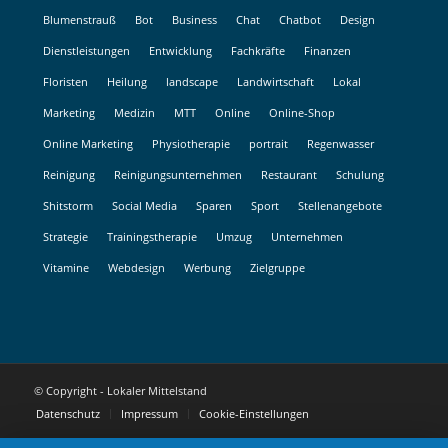
Blumenstrauß
Bot
Business
Chat
Chatbot
Design
Dienstleistungen
Entwicklung
Fachkräfte
Finanzen
Floristen
Heilung
landscape
Landwirtschaft
Lokal
Marketing
Medizin
MTT
Online
Online-Shop
Online Marketing
Physiotherapie
portrait
Regenwasser
Reinigung
Reinigungsunternehmen
Restaurant
Schulung
Shitstorm
Social Media
Sparen
Sport
Stellenangebote
Strategie
Trainingstherapie
Umzug
Unternehmen
Vitamine
Webdesign
Werbung
Zielgruppe
© Copyright - Lokaler Mittelstand
Datenschutz
Impressum
Cookie-Einstellungen