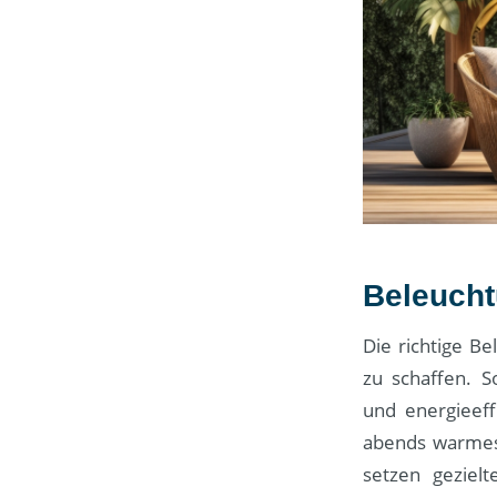
Beleucht
Die richtige B
zu schaffen. S
und energieeff
abends warmes 
setzen geziel