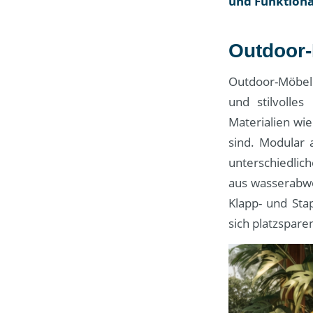
und Funktional
Outdoor-
Outdoor-Möbel 
und stilvolle
Materialien wie
sind. Modular 
unterschiedlic
aus wasserabwe
Klapp- und Sta
sich platzspare