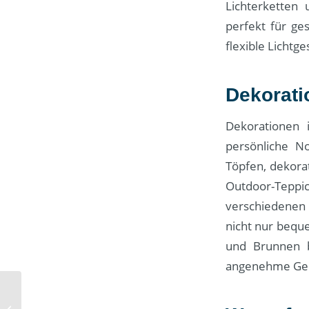
Lichterketten
perfekt für g
flexible Lichtge
Dekorati
Dekorationen 
persönliche No
Töpfen, dekora
Outdoor-Tepp
verschiedenen
nicht nur bequ
und Brunnen 
angenehme Ger
Effektive Techniken zur
Weiterbildung für