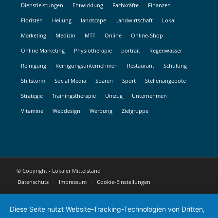
Dienstleistungen
Entwicklung
Fachkräfte
Finanzen
Floristen
Heilung
landscape
Landwirtschaft
Lokal
Marketing
Medizin
MTT
Online
Online-Shop
Online Marketing
Physiotherapie
portrait
Regenwasser
Reinigung
Reinigungsunternehmen
Restaurant
Schulung
Shitstorm
Social Media
Sparen
Sport
Stellenangebote
Strategie
Trainingstherapie
Umzug
Unternehmen
Vitamine
Webdesign
Werbung
Zielgruppe
© Copyright - Lokaler Mittelstand
Datenschutz
Impressum
Cookie-Einstellungen
Diese Seite nutzt Website-Tracking-Technologien von Dritten,