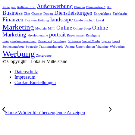
Außenwerbung
Anzeigen
Außenauftritt
Blumen
Blumenstrauß
Bot
Business
Dienstleistungen
Chat
Chatbot
Design
Entwicklung
Fachkräfte
Finanzen
landscape
Floristen
Heilung
Landwirtschaft
Lokal
Marketing
Online
Online
Medizin
MTT
Online-Shop
Marketing
portrait
Physiotherapie
Regenwasser
Reinigung
Reinigungsunternehmen
Restaurant
Schulung
Shitstorm
Social Media
Sparen
Sport
Stellenangebote
Strategie
Trainingstherapie
Umzug
Unternehmen
Vitamine
Webdesign
Werbung
Zielgruppe
© Copyright - Lokaler Mittelstand
Datenschutz
Impressum
Cookie-Einstellungen
Starke Wörter für überzeugende Anzeigen