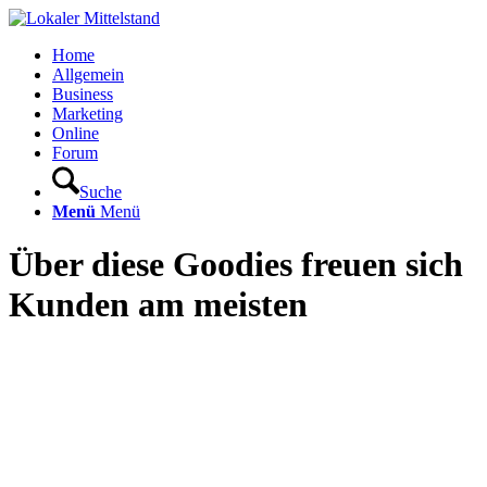
Home
Allgemein
Business
Marketing
Online
Forum
Suche
Menü
Menü
Über diese Goodies freuen sich
Kunden am meisten