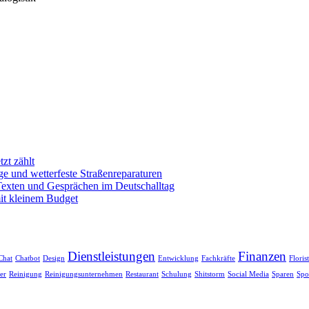
zt zählt
e und wetterfeste Straßenreparaturen
exten und Gesprächen im Deutschalltag
mit kleinem Budget
Dienstleistungen
Finanzen
Chat
Chatbot
Design
Entwicklung
Fachkräfte
Floris
er
Reinigung
Reinigungsunternehmen
Restaurant
Schulung
Shitstorm
Social Media
Sparen
Spo