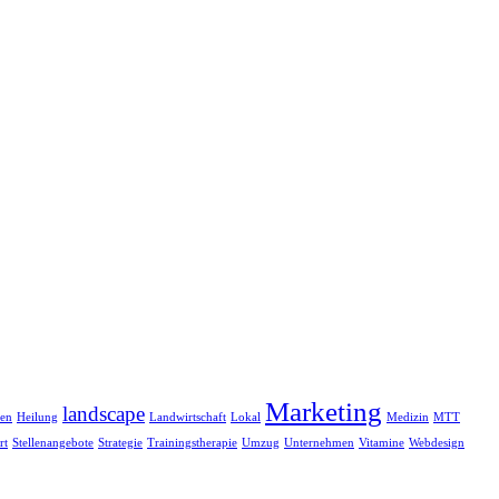
Marketing
landscape
ten
Heilung
Landwirtschaft
Lokal
Medizin
MTT
rt
Stellenangebote
Strategie
Trainingstherapie
Umzug
Unternehmen
Vitamine
Webdesign