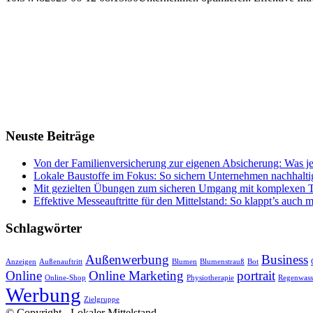
Neuste Beiträge
Von der Familienversicherung zur eigenen Absicherung: Was jet
Lokale Baustoffe im Fokus: So sichern Unternehmen nachhaltig
Mit gezielten Übungen zum sicheren Umgang mit komplexen T
Effektive Messeauftritte für den Mittelstand: So klappt’s auch 
Schlagwörter
Außenwerbung
Business
Anzeigen
Außenauftritt
Blumen
Blumenstrauß
Bot
Online
Online Marketing
portrait
Online-Shop
Physiotherapie
Regenwass
Werbung
Zielgruppe
© Copyright - Lokaler Mittelstand