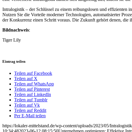
Intralogistik – der Schlüssel zu einem reibungslosen und effizienten 
Nutzen Sie die Vorteile moderner Technologien, automatisierter Proze
der Konkurrenz einen Schritt voraus. Die Zukunft gehört denen, die ih
Bildnachweis
:
Tiger Lily
Eintrag teilen
Teilen auf Facebook
Teilen auf X
Teilen auf WhatsApp
Teilen auf Pinterest
Teilen auf LinkedIn
Teilen auf Tumblr
Teilen auf Vk
Teilen auf Reddit
Per E-Mail teilen
https://lokaler-mittelstand.de/wp-content/uploads/2023/05/Intralogistik
10:34:48
2023-06-12 08:15:50
Unternehmen optimieren: Effektive Intr