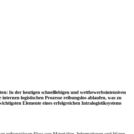
en: In der heutigen schnelllebigen und wettbewerbsintensiven
e internen logistischen Prozesse reibungslos ablaufen, was zu
ichtigsten Elemente eines erfolgreichen Intralogistiksystems
einen reibungslosen Fluss von Materialien, Informationen und Waren