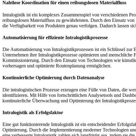
Nahtlose Koordination für einen reibungslosen Materialfluss
Intralogistik ist ein komplexes Zusammenspiel von verschiedenen Pro
reibungslosen Materialfluss zu gewährleisten. Durch den Einsatz v
die Verfügbarkeit von Produkten genau verfolgen. Dadurch lassen sic
Automatisierung für effiziente Intralogistikprozesse
Die Automatisierung von Intralogistikprozessen ist ein Schlüssel zu
Unternehmen ihre Intralogistikprozesse optimieren und menschliche F
Kommissionierung. Durch den Einsatz von Technologien wie künstlich
vorhersagen und optimierte Routenplanung ermöglichen.
Kontinuierliche Optimierung durch Datenanalyse
Die intralogistischen Prozesse erzeugen eine Fülle von Daten, die w
identifizieren. Mit Hilfe von fortschrittlichen Analysetools und Da
kontinuierliche Überwachung und Optimierung der Intralogistikprozes
Intralogistik als Erfolgsfaktor
Eine gut funktionierende Intralogistik ist ein entscheidender Erfolgs
Optimierung. Durch die Implementierung moderner Technologien und 
eine verbesserte Intralogistik zahlen sich langfristig aus, indem sie