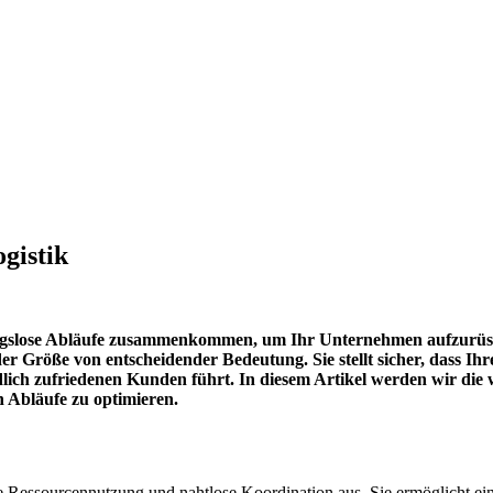
gistik
ibungslose Abläufe zusammenkommen, um Ihr Unternehmen aufzurüst
er Größe von entscheidender Bedeutung. Sie stellt sicher, dass Ihr
dlich zufriedenen Kunden führt. In diesem Artikel werden wir die w
n Abläufe zu optimieren.
gente Ressourcennutzung und nahtlose Koordination aus. Sie ermöglicht 