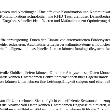
zessen und Abteilungen. Eine effektive Koordination und Kommunikatio
on Kommunikationstechnologien wie RFID-Tags, drahtloser Datenübert
h Engpässe schneller identifizieren und Maßnahmen zur Optimierung des
r Effizienzsteigerung. Durch den Einsatz von automatisierten Fördersy
ehler reduzieren. Automatisierte Lagerverwaltungssysteme ermöglichen 
e Intelligenz und maschinelles Lernen können Intralogistiksysteme ko
ertvolle Einblicke liefern können. Durch die Analyse dieser Daten kön
shboards können Unternehmen Echtzeitinformationen über Lagerbestände,
se können Unternehmen ihre Leistungsfähigkeit steigern und einen reibu
faktor für Unternehmen. Sie ermöglicht eine effiziente Ressourcennutzu
die Analyse von Daten können Unternehmen Engpässe minimieren, Kost
 die Wettbewerbsfähigkeit stärken und das Unternehmen fit für die Zukunf