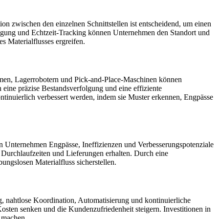
n zwischen den einzelnen Schnittstellen ist entscheidend, um einen
ragung und Echtzeit-Tracking können Unternehmen den Standort und
 Materialflusses ergreifen.
stemen, Lagerrobotern und Pick-and-Place-Maschinen können
eine präzise Bestandsverfolgung und eine effiziente
ntinuierlich verbessert werden, indem sie Muster erkennen, Engpässe
nen Unternehmen Engpässe, Ineffizienzen und Verbesserungspotenziale
 Durchlaufzeiten und Lieferungen erhalten. Durch eine
ngslosen Materialfluss sicherstellen.
ng, nahtlose Koordination, Automatisierung und kontinuierliche
en senken und die Kundenzufriedenheit steigern. Investitionen in
t machen.