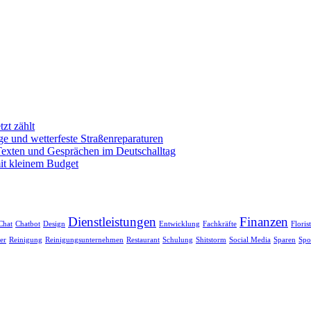
zt zählt
e und wetterfeste Straßenreparaturen
exten und Gesprächen im Deutschalltag
mit kleinem Budget
Dienstleistungen
Finanzen
Chat
Chatbot
Design
Entwicklung
Fachkräfte
Floris
er
Reinigung
Reinigungsunternehmen
Restaurant
Schulung
Shitstorm
Social Media
Sparen
Spo