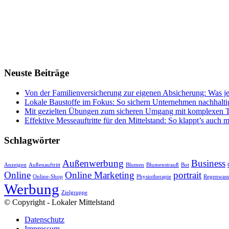
Neuste Beiträge
Von der Familienversicherung zur eigenen Absicherung: Was jet
Lokale Baustoffe im Fokus: So sichern Unternehmen nachhaltig
Mit gezielten Übungen zum sicheren Umgang mit komplexen T
Effektive Messeauftritte für den Mittelstand: So klappt’s auch 
Schlagwörter
Außenwerbung
Business
Anzeigen
Außenauftritt
Blumen
Blumenstrauß
Bot
Online
Online Marketing
portrait
Online-Shop
Physiotherapie
Regenwass
Werbung
Zielgruppe
© Copyright - Lokaler Mittelstand
Datenschutz
Impressum