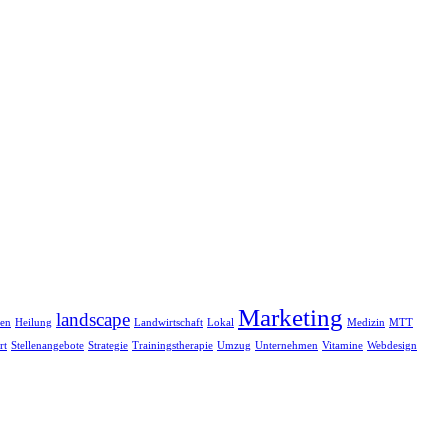
Marketing
landscape
ten
Heilung
Landwirtschaft
Lokal
Medizin
MTT
rt
Stellenangebote
Strategie
Trainingstherapie
Umzug
Unternehmen
Vitamine
Webdesign