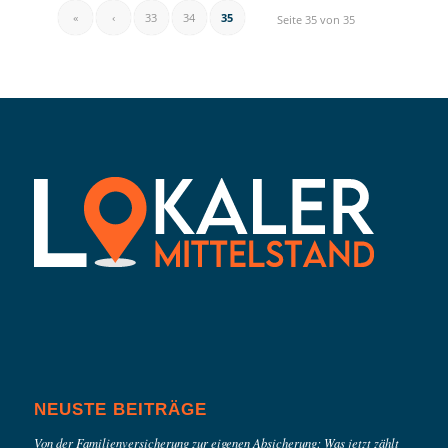
«
‹
33
34
35
Seite 35 von 35
NEUSTE BEITRÄGE
Von der Familienversicherung zur eigenen Absicherung: Was jetzt zählt