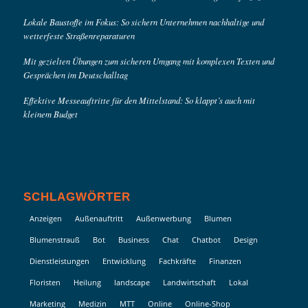
Lokale Baustoffe im Fokus: So sichern Unternehmen nachhaltige und
wetterfeste Straßenreparaturen
Mit gezielten Übungen zum sicheren Umgang mit komplexen Texten und
Gesprächen im Deutschalltag
Effektive Messeauftritte für den Mittelstand: So klappt’s auch mit
kleinem Budget
SCHLAGWÖRTER
Anzeigen
Außenauftritt
Außenwerbung
Blumen
Blumenstrauß
Bot
Business
Chat
Chatbot
Design
Dienstleistungen
Entwicklung
Fachkräfte
Finanzen
Floristen
Heilung
landscape
Landwirtschaft
Lokal
Marketing
Medizin
MTT
Online
Online-Shop